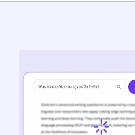
Finanzen
Geografie
Geologie
Geometrie
Gesundheitswe
Geschichte
Internationale
Öffentlichkeitsa
JavaScript