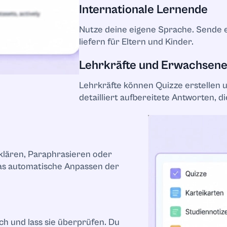
Internationale Lernende
tliche Fragen
Nutze deine eigene Sprache. Sende e
liefern für Eltern und Kinder.
a
Lehrkräfte und Erwachsen
haft
Lehrkräfte können Quizze erstellen 
detailliert aufbereitete Antworten, di
rklären, Paraphrasieren oder
e
 das automatische Anpassen der
ung
ch und lass sie überprüfen. Du