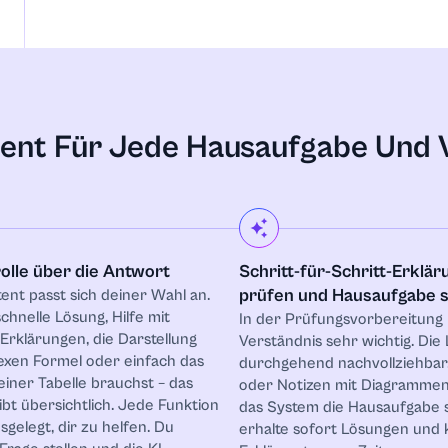
und Film
istent Für Jede Hausaufgabe Und
rolle über die Antwort
Schritt-für-Schritt-Erklä
prüfen und Hausaufgabe 
tent passt sich deiner Wahl an.
chnelle Lösung, Hilfe mit
In der Prüfungsvorbereitung i
n Erklärungen, die Darstellung
Verständnis sehr wichtig. Die 
exen Formel oder einfach das
durchgehend nachvollziehbar.
einer Tabelle brauchst – das
oder Notizen mit Diagrammen 
ibt übersichtlich. Jede Funktion
das System die Hausaufgabe
d Unternehmertum
sgelegt, dir zu helfen. Du
erhalte sofort Lösungen und 