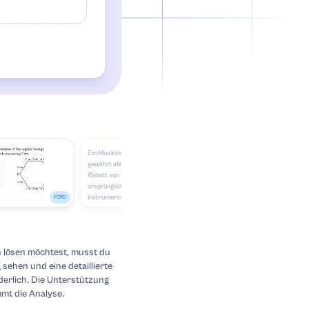
Ein Musikinstrumentengeschäft
gewährt allen Schülern einen
Rabatt von 10 % auf den
ursprünglichen Preis eines
Instruments. Während eines
FOTO
PDF
FOTO
Schulanfangsverkaufs werden
zusätzlich 15 % auf den
reduzierten Preis abgezogen.
Julie, eine Schülerin der örtlichen
 lösen möchtest, musst du
Highschool, kauft eine Flöte für
306 $. Wie viel hat sie
sehen und eine detaillierte
ursprünglich gekostet? 325 $
derlich. Die Unterstützung
375 $ 400 $ 408 $ 425 $
mt die Analyse.