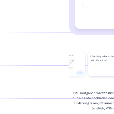
Buchhaltung
Afroamerikanist
Algebra
Anatomie
Löse die quadratische
3x² - 12x + 9 = 0.
Kommentiertes 
FOTO
Anthropologie
Hausaufgaben warten nich
Archäologie
nur ein Foto hochladen ode
Erklärung lesen, oft inne
für JPG-, PNG-
Architektur