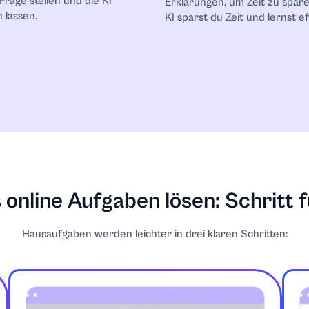
Frage stellen und die KI
Erklärungen, um Zeit zu spar
 lassen.
KI sparst du Zeit und lernst ef
ng
strategien
 online Aufgaben lösen: Schritt f
Hausaufgaben werden leichter in drei klaren Schritten:
gen