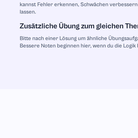
kannst Fehler erkennen, Schwächen verbessern 
Mathematik
lassen.
Zusätzliche Übung zum gleichen Th
Mikrobiologie
Bitte nach einer Lösung um ähnliche Übungsaufga
Mikroökonomie
Bessere Noten beginnen hier, wenn du die Logik 
Musik
Krankenpflege
Ernährung
Organische Ch
Other