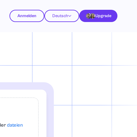
Anmelden
Deutsch
Upgrade
)
oder
dateien