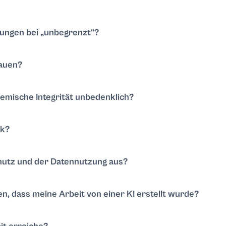
?
die Werbung und schaltet erweiterte Reasoning-Funktionen für dei
 zu vergünstigten Preisen.
kungen bei „unbegrenzt“?
el arbeiten kannst, wie du brauchst. Falls ein Limit gilt, wird es d
rauen?
klaren Prompt. Bitte um Schritt-für-Schritt-Anleitungen und zitier
Das Tool beschleunigt dich – die Kontrolle bleibt immer bei dir.
ademische Integrität unbedenklich?
ritte und Quellen unterstützen deine Arbeit. Du bleibst der Autor. H
eine Quellenangabe hinzu.
ck?
assiert ist. Eine falsche Abbuchung oder ein klarer Fehler wird v
n den Fall schnell und melden uns mit dem Ergebnis zurück.
hutz und der Datennutzung aus?
ine Dateien bleiben privat, solange du sie nicht teilst. Die
Datensch
, dass meine Arbeit von einer KI erstellt wurde?
antieren. Führe die Lösung durch den
KI-humanizer
, um sie an dein
rüfe anschließend den Text mit dem
KI-detektor
und passe ihn bei Be