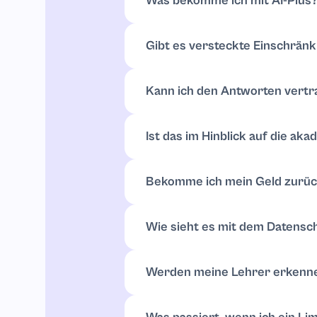
Was bekomme ich mit AI-Plus
Der kostenpflichtige Plan entfernt 
du Zugang zu menschlichem Support
Gibt es versteckte Einschrän
„Unbegrenzt“ bedeutet, dass du so vi
wir informieren dich über Updates.
Kann ich den Antworten vert
Gute Ergebnisse beginnen mit einem 
sensiblen Aufgaben sorgfältig nach. 
Ist das im Hinblick auf die ak
Nutze es als Lernhilfe. Entwürfe, Sch
deines Kurses. Im Zweifelsfall füge 
Bekomme ich mein Geld zurü
Erstattungen hängen davon ab, was p
Bestell-ID und das Datum. Wir prüfe
Wie sieht es mit dem Datensc
Datenschutz hat oberste Priorität. De
Werden meine Lehrer erkennen
Kein Tool kann dieses Ergebnis gar
sie, füge deine Quellen hinzu und p