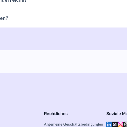
it erreiche?
oraus an. Du kannst jederzeit zwischen Tools wechseln oder upgrad
len?
 Link zum Teilen.
Rechtliches
Soziale M
Allgemeine Geschäftsbedingungen