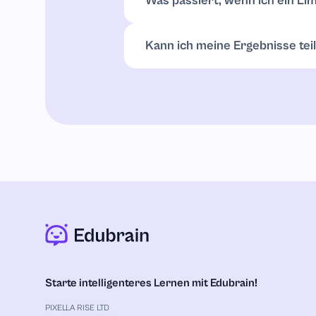
Was passiert, wenn ich ein Lim
Die App zeigt mögliche Limits im V
ohne Vorwarnung unterbrochen.
Kann ich meine Ergebnisse tei
Ja, jede Ausgabe verfügt über einen
Starte intelligenteres Lernen mit Edubrain!
PIXELLA RISE LTD