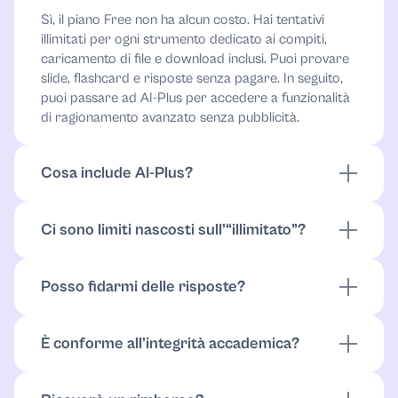
Sì, il piano Free non ha alcun costo. Hai tentativi
illimitati per ogni strumento dedicato ai compiti,
caricamento di file e download inclusi. Puoi provare
slide, flashcard e risposte senza pagare. In seguito,
puoi passare ad AI-Plus per accedere a funzionalità
di ragionamento avanzato senza pubblicità.
Cosa include AI-Plus?
Il piano a pagamento elimina la pubblicità e sblocca
funzionalità di ragionamento avanzato per le tue
Ci sono limiti nascosti sull’“illimitato”?
attività. Inoltre, ti dà accesso al supporto umano a
Per “illimitato” intendiamo che puoi usare la
prezzi scontati.
piattaforma quanto ti serve. Se è previsto un limite,
Posso fidarmi delle risposte?
l’app lo mostra in anticipo e ti informiamo sempre in
Un buon risultato parte da un prompt chiaro. Chiedi
caso di aggiornamenti.
spiegazioni passo dopo passo e appunti pronti da
È conforme all’integrità accademica?
citare. Per le attività più delicate, verifica sempre le
Usalo come supporto allo studio. Bozze, passaggi e
informazioni. Lo strumento ti fa risparmiare tempo,
fonti ti aiutano a sviluppare il tuo lavoro, ma resti
ma il controllo resta nelle tue mani.