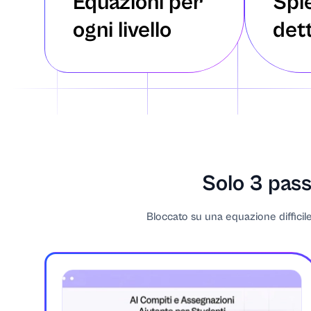
Equazioni per
Spi
ogni livello
det
Arte
Arte, teatro e 
Astronomia
Biochimica
Biologia
Solo 3 passa
Botanica
Bloccato su una equazione difficile
Affari
Affari e imprend