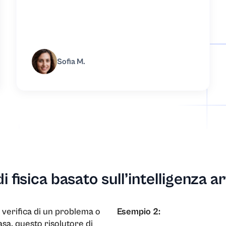
Sofia M.
aria
i fisica basato sull’intelligenza a
azionali e pubbliche relazioni
verifica di un problema o
Esempio 2:
sa, questo risolutore di