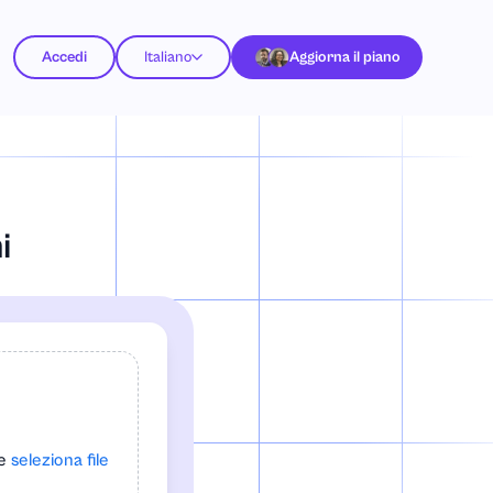
Accedi
Italiano
Aggiorna il piano
i
re
seleziona file