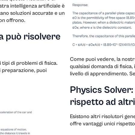
tra intelligenza artificiale è
oni giuridiche
cano soluzioni accurate e un
on offrono.
a può risolvere
Come puoi vedere, la nostr
 tipi di problemi di fisica.
qualsiasi domanda di fisica,
 di preparazione, puoi
livello di apprendimento. Se
Physics Solver:
a
rispetto ad altr
Esistono altri risolutori gen
offre vantaggi unici rispe