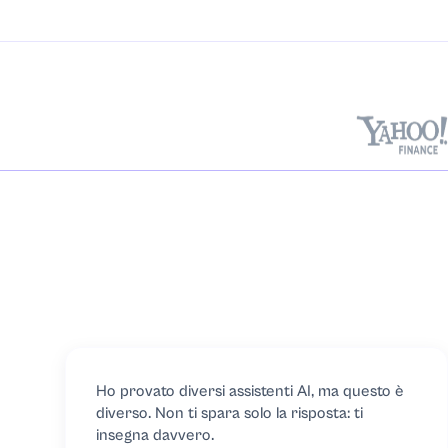
Matematica dis
Scienze della T
Economia
Istruzione
Ingegneria
Inglese
Questioni ambie
Etica
Ho provato diversi assistenti AI, ma questo è
diverso. Non ti spara solo la risposta: ti
Excel
insegna davvero.