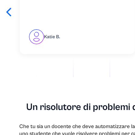
Finanza
Geografia
Katie B.
Geologia
Geometria
Assistenza sanit
Storia
Un risolutore di problemi d
Relazioni intern
Che tu sia un docente che deve automatizzare la 
JavaScript
uno studente che vuole risolvere problemi per ca