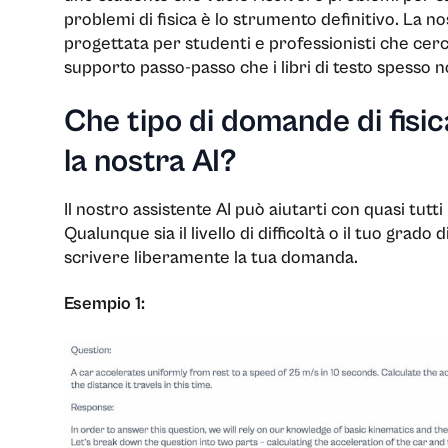
problemi di fisica è lo strumento definitivo. La nos
Diritto e questi
progettata per studenti e professionisti che cer
supporto passo-passo che i libri di testo spesso n
Algebra lineare
Che tipo di domande di fisic
Linguistica
la nostra AI?
Letteratura
Il nostro assistente AI può aiutarti con quasi tutti i
Qualunque sia il livello di difficoltà o il tuo grado
Logistica
scrivere liberamente la tua domanda.
Macroeconomi
Esempio 1:
Direzione
Marketing