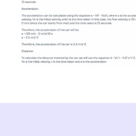
Matematica
Microbiologia
Microeconomia
Musica
Assistenza infer
Alimentazione
Chimica organi
Other
Filosofia