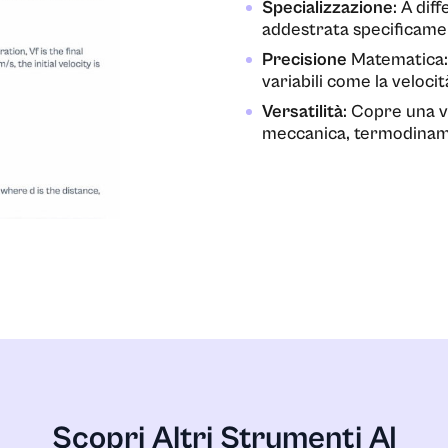
Specializzazione
: A dif
addestrata specificament
Precisione
Matematica: E
variabili come la velocità
Versatilità
: Copre una v
meccanica, termodinam
mieristica
ca
Scopri Altri Strumenti AI