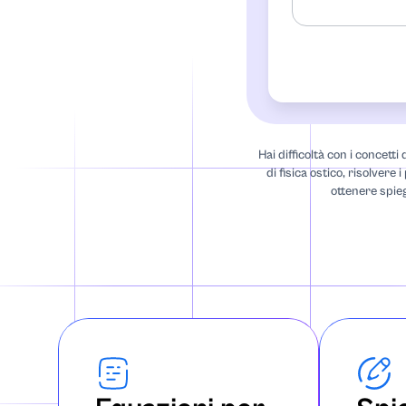
Akuntansi
Studi afroameri
Algebra
Hai difficoltà con i concett
di fisica ostico, risolvere 
ottenere spieg
Anatomia
Bibliografia c
Antropologia
Archeologia
Architettura