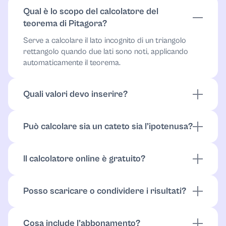
Qual è lo scopo del calcolatore del
teorema di Pitagora?
Serve a calcolare il lato incognito di un triangolo
rettangolo quando due lati sono noti, applicando
automaticamente il teorema.
Quali valori devo inserire?
Inserisci due lati qualsiasi del triangolo rettangolo. Il
calcolatore determina il lato mancante.
Può calcolare sia un cateto sia l’ipotenusa?
Sì. Funziona sia per trovare l’ipotenusa c sia per
calcolare un cateto, in base ai dati inseriti.
Il calcolatore online è gratuito?
Sì. L’accesso è gratuito e illimitato.
Posso scaricare o condividere i risultati?
Sì. Puoi scaricare i risultati e utilizzare le opzioni di
condivisione.
Cosa include l’abbonamento?