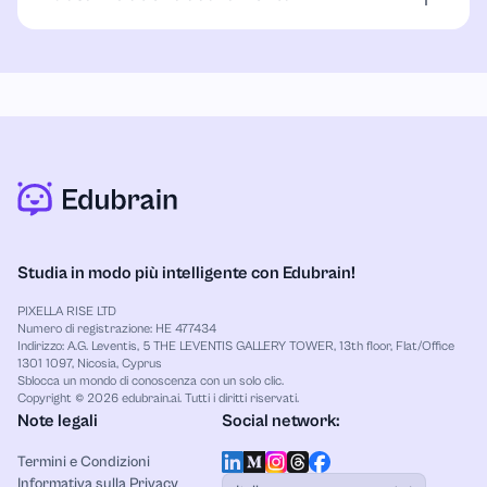
L’abbonamento sblocca risposte IA avanzate con
spiegazioni ancora più dettagliate.
Studia in modo più intelligente con Edubrain!
PIXELLA RISE LTD
Numero di registrazione: HE 477434
Indirizzo: A.G. Leventis, 5 THE LEVENTIS GALLERY TOWER, 13th floor, Flat/Office
1301 1097, Nicosia, Cyprus
Sblocca un mondo di conoscenza con un solo clic.
Copyright © 2026 edubrain.ai. Tutti i diritti riservati.
Note legali
Social network:
Termini e Condizioni
Informativa sulla Privacy