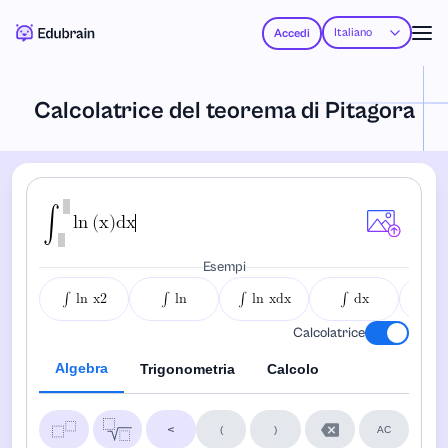
Italiano
Accedi
Calcolatrice del teorema di Pitagora
∫
l
n
(
x
)
d
x
Esempi
∫ ln x2
∫ ln
∫ ln xdx
∫ dx
d
Calcolatrice
Algebra
Trigonometria
Calcolo
(
)
AC