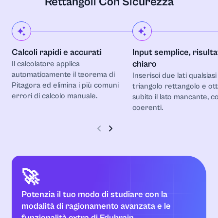
Rettangoli Con Sicurezza
Calcoli rapidi e accurati
Input semplice, risulta
chiaro
Il calcolatore applica
automaticamente il teorema di
Inserisci due lati qualsiasi
Pitagora ed elimina i più comuni
triangolo rettangolo e ott
errori di calcolo manuale.
subito il lato mancante, c
coerenti.
🚀
Potenzia il tuo modo di studiare con la
modalità di ragionamento avanzata e le
funzionalità extra di Edubrain.