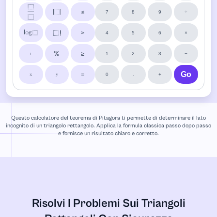
7
8
9
÷
4
5
6
×
1
2
3
−
i
0
.
+
x
y
Questo calcolatore del teorema di Pitagora ti permette di determinare il lato
incognito di un triangolo rettangolo. Applica la formula classica passo dopo passo
e fornisce un risultato chiaro e corretto.
Risolvi I Problemi Sui Triangoli