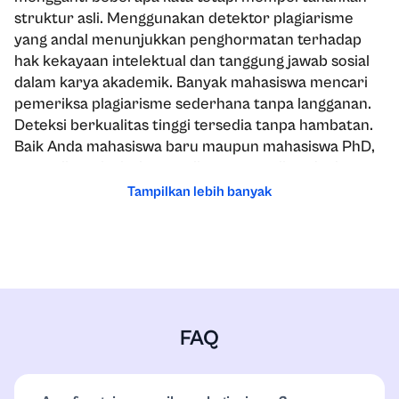
struktur asli. Menggunakan detektor plagiarisme
yang andal menunjukkan penghormatan terhadap
hak kekayaan intelektual dan tanggung jawab sosial
dalam karya akademik. Banyak mahasiswa mencari
pemeriksa plagiarisme sederhana tanpa langganan.
Deteksi berkualitas tinggi tersedia tanpa hambatan.
Baik Anda mahasiswa baru maupun mahasiswa PhD,
pemeriksa plagiarisme online memastikan Anda
menghasilkan karya terbaik dan mengikuti
Tampilkan lebih banyak
lingkungan akademik.
Perbandingan Kemampuan Pemeriksa
Tabel di bawah ini menggambarkan bagaimana
pemeriksa plagiarisme kami dibandingkan dengan
alternatif gratis standar yang tersedia online.
FAQ
Alat Gratis
Fitur
Edubrain.ai