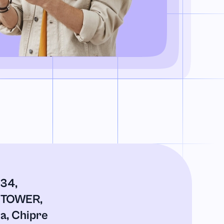
434,
Y TOWER,
ia, Chipre