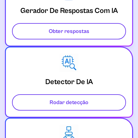
Gerador De Respostas Com IA
Educação
Engenharia
Obter respostas
Inglês
Questões ambientais
Ética
Detector De IA
Excel
Rodar detecção
Finanças
Geografia