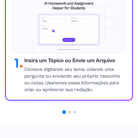
Astronomia
Bioquímica
Biologia
Botânica
Insira um Tópico ou Envie um Arquivo
Negócios
Comece digitando seu tema, colando uma
pergunta ou enviando seu próprio rascunho
ou notas. Usaremos essas informações para
Negócios e Empreendedorismo
criar ou aprimorar sua redação.
Cálculo
Química
Programação