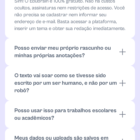
Sim! O Edubrain é 100% gratuito. Não há custos
Linguística
ocultos, assinaturas nem restrições de acesso. Você
não precisa se cadastrar nem informar seu
endereço de e-mail. Basta acessar a plataforma,
Bibliografia
inserir um tema e obter sua redação imediatamente.
Logística
Posso enviar meu próprio rascunho ou
minhas próprias anotações?
Macroeconomia
Sim, você pode enviar um rascunho, um esboço ou
até mesmo apenas alguns pontos-chave. O Edubrain
Gestão
O texto vai soar como se tivesse sido
analisará o que você enviar e transformará em uma
escrito por um ser humano, e não por um
redação bem estruturada e com estilo natural. É
robô?
ótimo para revisar rascunhos ou elaborar trabalhos
Marketing
completos a partir de conteúdo parcial.
Sim! O Gerador de Redação com IA é treinado para
produzir uma escrita natural, clara e semelhante à
Matemática
Posso usar isso para trabalhos escolares
humana. Ele evita o tom rígido ou robótico que
ou acadêmicos?
muitas ferramentas de IA produzem. Você também
Microbiologia
pode ajustar o tom e o nível de escrita para que o
Você pode usar o Gerador de Redação com IA para
resultado soe mais como sua própria voz.
ajudar no brainstorming, na estruturação ou na
Meus dados ou uploads são salvos em
construção das suas redações. No entanto,