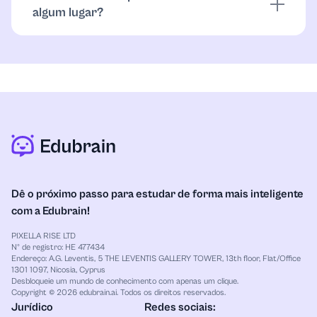
Microeconomia
algum lugar?
recomendamos sempre revisar e editar o conteúdo
antes de enviá-lo para obter créditos acadêmicos. É
Não. O Gerador de Redação com IA não armazena
Música
um excelente ponto de partida, mas você deve dar o
nenhum dado pessoal ou conteúdo enviado. Tudo é
seu toque pessoal ao texto.
processado de forma temporária e segura. Assim
que sua sessão termina, suas informações são
Enfermagem
excluídas. Sua privacidade é importante, e nós não
rastreamos nem salvamos nada do que você
Nutrição
escreve ou envia.
Química Orgânica
Dê o próximo passo para estudar de forma mais inteligente
Other
com a Edubrain!
Filosofia
PIXELLA RISE LTD
Nº de registro: HE 477434
Endereço: A.G. Leventis, 5 THE LEVENTIS GALLERY TOWER, 13th floor, Flat/Office
Física
1301 1097, Nicosia, Cyprus
Desbloqueie um mundo de conhecimento com apenas um clique.
Copyright © 2026 edubrain.ai. Todos os direitos reservados.
Jurídico
Redes sociais:
Ciência Política