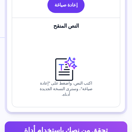
إعادة صياغة
النص المنقح
اكتب النص، واضغط على ”إعادة
صياغة“، وسترى النسخة الجديدة
أدناه.
تحقق من نصك باستخدام أداة