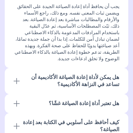
يجب أن يحافظ أداة إعادة الصياغة الجيدة على الحقائق
ويضمن ثبات المعنى نفسه. ومع ذلك، راجع الأسماء
والأرقام والمطالبات مباشرة بعد إعادة الصياغة. بعد
ذلك، ثبّت المصطلحات الأساسية، ثم عدّل البقية
باستخدام المرادفات المدعومة بالذكاء الاصطناعي
لضمان تبادل آمن للكلمات. إذا بدا أن جملة جديدة تمامًا،
أعد صياغتها يدويًا للحفاظ على صحة الفكرة. وبهذه
الطريقة، تدعم خطوة إعادة الصياغة بالذكاء الاصطناعي
الوضوح ولا تخلق ادعاءات جديدة.
هل يمكن لأداة إعادة الصياغة الأكاديمية أن
تساعد في النزاهة الأكاديمية؟
تساعد أداة إعادة الصياغة الأكاديمية الدقيقة على تقليل
خطر الانتحال، لكنها لا تغني عن الاستشهاد بالمصادر.
هل تعتبر أداة إعادة الصياغة غشًا؟
احتفظ دائمًا برابط المصدر الأصلي أو المرجع حتى بعد
تسمح بعض الفصول باستخدام أدوات إعادة الصياغة،
إعادة الصياغة. بعد ذلك، تحقق من وجود عبارات قريبة
بينما تعتبرها فصول أخرى مخالفة، لذلك تختلف القواعد.
جدًا من النص الأصلي، لأن الأداة قد تبقى متشابهة جدًا.
كيف أحافظ على أسلوبي في الكتابة بعد إعادة
من جهة أخرى، يقبل العديد من المدرسين التعديلات
لذلك، أضف الاستشهاد وملاحظة عن مصدر الفكرة
الصياغة؟
التي تحسن الوضوح وتصحيح الأخطاء النحوية. تحقق من
لدعم النزاهة الأكاديمية. عند الاستخدام الصحيح، تبدو