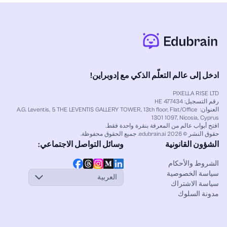
صوت المحاضرة إلى ملاحظات واضحة قبل إعادة
الصياغة. استخدم
صانع البطاقات التعليمية بالذكاء
الاصطناعي
لتحويل المصطلحات والتعاريف الأساسية
إلى بطاقات أسئلة سريعة. بعد ذلك، أنشئ مجموعة
ممارسة سريعة باستخدام
صانع الاختبارات بالذكاء
الاصطناعي
لاختبار ذاكرتك قبل الحصة. يقدم Edubrain
مجموعة كاملة من أدوات الدراسة في مكان واحد.
ادخل إلى عالم التعلّم الذكي مع إدوبراين!
PIXELLA RISE LTD
رقم التسجيل: HE 477434
العنوان: A.G. Leventis, 5 THE LEVENTIS GALLERY TOWER, 13th floor, Flat/Office
1301 1097, Nicosia, Cyprus
افتح أبواب عالم من المعرفة بنقرة واحدة فقط.
حقوق النشر © 2026 edubrain.ai. جميع الحقوق محفوظة.
الشؤون القانونية
وسائل التواصل الاجتماعي:
الشروط والأحكام
سياسة الخصوصية
العربية
سياسة الاشتراك
مدونة السلوك