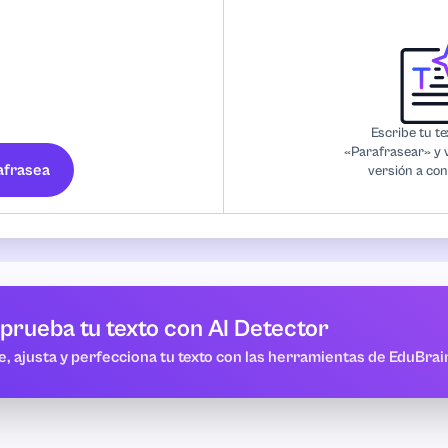
Escribe tu te
«Parafrasear» y 
afrasea
versión a con
rueba tu texto con AI Detector
e, ajusta y perfecciona tu texto con las herramientas de EduBrai