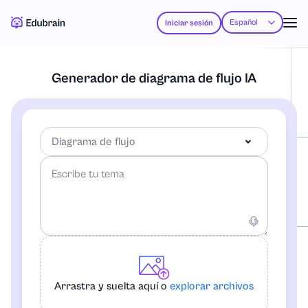
Español
Iniciar sesión
Generador de diagrama de flujo IA
Diagrama de flujo
Diagrama de flujo
Mapa mental
Arrastra y suelta aquí o
explorar archivos
Gráfico circular