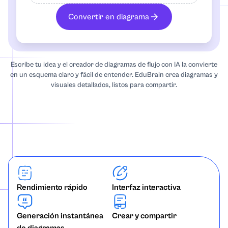
Gráfico radial
Convertir en diagrama
Diagrama de secuencia
Escribe tu idea y el creador de diagramas de flujo con IA la convierte
Gráfico de línea de tiempo
en un esquema claro y fácil de entender. EduBrain crea diagramas y
visuales detallados, listos para compartir.
Rendimiento rápido
Interfaz interactiva
Generación instantánea
Crear y compartir