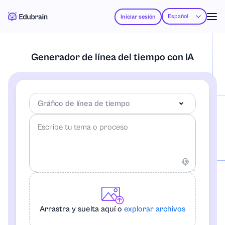
Español
Iniciar sesión
Generador de línea del tiempo con IA
Gráfico de línea de tiempo
Gráfico de línea de tiempo
Diagrama de flujo
Arrastra y suelta aquí o
explorar archivos
Mapa mental