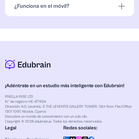
comparten sin tu permiso.
¿Funciona en el móvil?
Totalmente. Corre en el navegador: crea, edita y
comparte desde cualquier teléfono.
¡Adéntrate en un estudio más inteligente con Edubrain!
PIXELLA RISE LTD
N.º de registro HE 477434
Dirección: A.G. Leventis, 5 THE LEVENTIS GALLERY TOWER, 13th floor, Flat/Office
1301 1097, Nicosia, Cyprus
Descubre un mundo de conocimiento con un solo clic.
Copyright © 2026 edubrain.ai. Todos los derechos reservados.
Legal
Redes sociales: