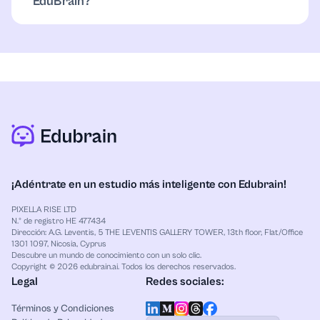
EduBrain?
cualquier tema o formato. No necesitas empezar
desde cero; puedes volver cuando quieras y
EduBrain funciona como un kit completo. Primero,
continuar.
tarjetas, notas y ayuda para investigar. Luego,
herramientas visuales como el Generador de
Diagramas y el Creador de PowerPoint. Cada
opción ofrece resultados profesionales con
imágenes nítidas para informes o diapositivas. El
Asistente de Investigación añade profundidad y el
Detector de IA protege tu trabajo. Todo fluye de
forma simple y eficiente.
¡Adéntrate en un estudio más inteligente con Edubrain!
PIXELLA RISE LTD
N.º de registro HE 477434
Dirección: A.G. Leventis, 5 THE LEVENTIS GALLERY TOWER, 13th floor, Flat/Office
1301 1097, Nicosia, Cyprus
Descubre un mundo de conocimiento con un solo clic.
Copyright © 2026 edubrain.ai. Todos los derechos reservados.
Legal
Redes sociales:
Términos y Condiciones