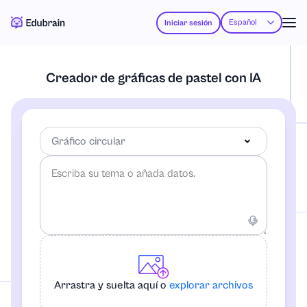
Español
Iniciar sesión
Creador de gráficas de pastel con IA
Gráfico circular
Gráfico circular
Diagrama de flujo
Arrastra y suelta aquí o
explorar archivos
Mapa mental