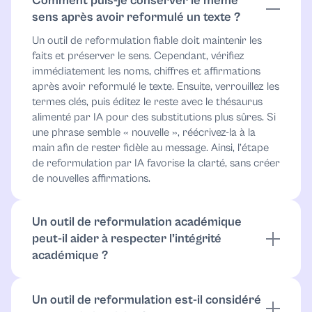
Comment puis-je conserver le même
sens après avoir reformulé un texte ?
Un outil de reformulation fiable doit maintenir les
faits et préserver le sens. Cependant, vérifiez
immédiatement les noms, chiffres et affirmations
après avoir reformulé le texte. Ensuite, verrouillez les
termes clés, puis éditez le reste avec le thésaurus
alimenté par IA pour des substitutions plus sûres. Si
une phrase semble « nouvelle », réécrivez-la à la
main afin de rester fidèle au message. Ainsi, l’étape
de reformulation par IA favorise la clarté, sans créer
de nouvelles affirmations.
Un outil de reformulation académique
peut-il aider à respecter l’intégrité
académique ?
Un outil de reformulation académique minutieux
réduit le risque de plagiat, mais ne remplace pas les
Un outil de reformulation est-il considéré
citations. Conservez le lien ou la référence originale,